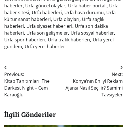
haberler
,
Urfa güncel olaylar
,
Urfa haber portalı
,
Urfa
haber sitesi
,
Urfa haberleri
,
Urfa hava durumu
,
Urfa
kültür sanat haberleri
,
Urfa olayları
,
Urfa sağlık
haberleri
,
Urfa siyaset haberleri
,
Urfa son dakika
haberleri
,
Urfa son gelişmeler
,
Urfa sosyal haberler
,
Urfa spor haberleri
,
Urfa trafik haberleri
,
Urfa yerel
gündem
,
Urfa yerel haberler
Yazı
Previous:
Next:
gezinmesi
Kitap Tanıtımları: The
Konya’nın En İyi Reklam
Darkest Night – Cem
Ajansı Nasıl Seçilir? Samimi
Karaoğlu
Tavsiyeler
İlgili Gönderiler