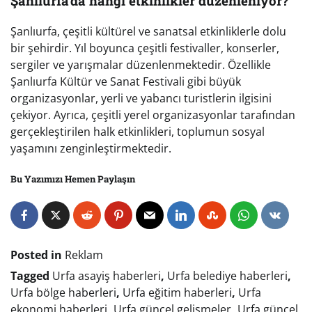
Şanlıurfa’da hangi etkinlikler düzenleniyor?
Şanlıurfa, çeşitli kültürel ve sanatsal etkinliklerle dolu
bir şehirdir. Yıl boyunca çeşitli festivaller, konserler,
sergiler ve yarışmalar düzenlenmektedir. Özellikle
Şanlıurfa Kültür ve Sanat Festivali gibi büyük
organizasyonlar, yerli ve yabancı turistlerin ilgisini
çekiyor. Ayrıca, çeşitli yerel organizasyonlar tarafından
gerçekleştirilen halk etkinlikleri, toplumun sosyal
yaşamını zenginleştirmektedir.
Bu Yazımızı Hemen Paylaşın
Posted in
Reklam
Tagged
Urfa asayiş haberleri
,
Urfa belediye haberleri
,
Urfa bölge haberleri
,
Urfa eğitim haberleri
,
Urfa
ekonomi haberleri
,
Urfa güncel gelişmeler
,
Urfa güncel