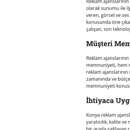
Reklam ajanslarının 
olarak sunumu ile ilg
veren, görsel ve ses
konusunda öne çıkanl
çalışan, son teknoloj
Müşteri Mem
Reklam ajanslarının
memnuniyeti, hem re
reklam ajanslarının m
zamanında ve bütçey
memnuniyeti konusund
İhtiyaca Uyg
Konya reklam ajansla
yaratıcılık, kalite 
bir arada sağlayan r