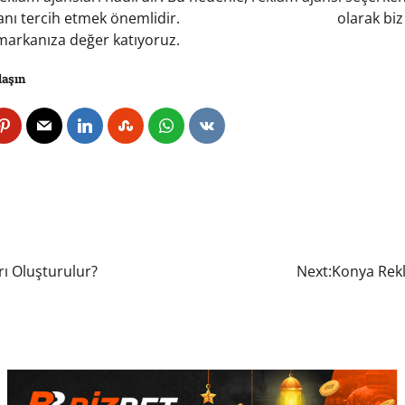
anı tercih etmek önemlidir.
Konyareklam.com.tr
olarak biz 
 markanıza değer katıyoruz.
laşın
rı Oluşturulur?
Next:
Konya Rekl