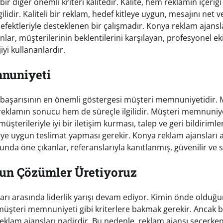
bir diğer önemli kriteri kalitedir. Kalite, hem reklamın içeriğ
ilidir. Kaliteli bir reklam, hedef kitleye uygun, mesajını net ve
 efektleriyle desteklenen bir çalışmadır. Konya reklam ajansla
ar, müşterilerinin beklentilerini karşılayan, profesyonel e
iyi kullananlardır.
nuniyeti
 başarısının en önemli göstergesi müşteri memnuniyetidir. 
klamın sonucu hem de süreçle ilgilidir. Müşteri memnuniye
üşterileriyle iyi bir iletişim kurması, talep ve geri bildirimle
e uygun teslimat yapması gerekir. Konya reklam ajansları 
a öne çıkanlar, referanslarıyla kanıtlanmış, güvenilir ve s
un Çözümler Üretiyoruz
rı arasında liderlik yarışı devam ediyor. Kimin önde olduğu
ve müşteri memnuniyeti gibi kriterlere bakmak gerekir. Ancak b
eklam ajansları nadirdir. Bu nedenle, reklam ajansı seçerken