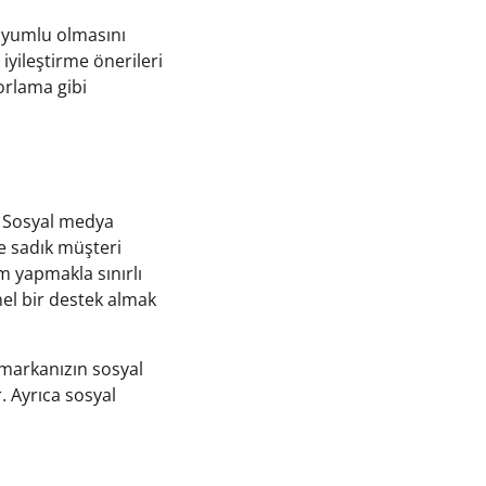
 uyumlu olmasını
 iyileştirme önerileri
orlama gibi
r. Sosyal medya
ve sadık müşteri
m yapmakla sınırlı
nel bir destek almak
 markanızın sosyal
r. Ayrıca sosyal