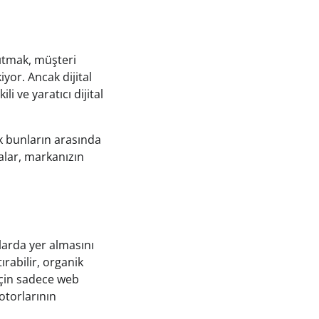
nıtmak, müşteri
yor. Ancak dijital
 ve yaratıcı dijital
k bunların arasında
malar, markanızın
arda yer almasını
ırabilir, organik
 için sadece web
otorlarının