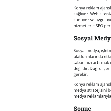
Konya reklam ajansl
sağlıyor. Web siteniz
sunuyor ve uyguluyor
hizmetlerle SEO perf
Sosyal Medy
Sosyal medya, işletm
platformlarında etki
tabanınızı artırmak 
değildir. Doğru içer
gerekir.
Konya reklam ajansl
medya stratejisini be
medya reklamlarıyla 
Sonuç