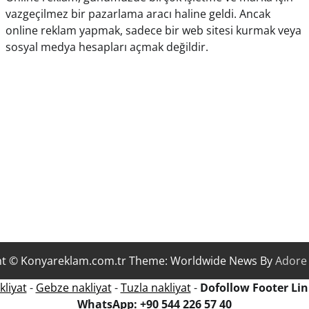
vazgeçilmez bir pazarlama aracı haline geldi. Ancak
online reklam yapmak, sadece bir web sitesi kurmak veya
sosyal medya hesapları açmak değildir.
ht © Konyareklam.com.tr Theme: Worldwide News By
Adore
liyat
-
Gebze nakliyat
-
Tuzla nakliyat
-
Dofollow Footer Link
WhatsApp: +90 544 226 57 40