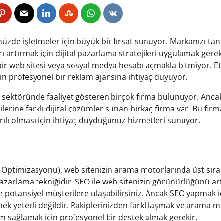
üzde işletmeler için büyük bir fırsat sunuyor. Markanızı ta
ı artırmak için dijital pazarlama stratejileri uygulamak gereki
r web sitesi veya sosyal medya hesabı açmakla bitmiyor. Etkili
n profesyonel bir reklam ajansına ihtiyaç duyuyor.
 sektöründe faaliyet gösteren birçok firma bulunuyor. Anca
lerine farklı dijital çözümler sunan birkaç firma var. Bu fir
rılı olması için ihtiyaç duyduğunuz hizmetleri sunuyor.
ptimizasyonu), web sitenizin arama motorlarında üst sıral
 pazarlama tekniğidir. SEO ile web sitenizin görünürlüğünü art
 ve potansiyel müşterilere ulaşabilirsiniz. Ancak SEO yapmak
mek yeterli değildir. Rakiplerinizden farklılaşmak ve arama m
m sağlamak için profesyonel bir destek almak gerekir.