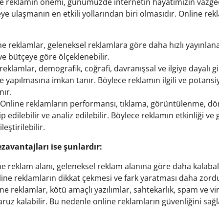
ine reklamın önemi, günümüzde internetin hayatımızın vazgeç
eye ulaşmanın en etkili yollarından biri olmasıdır. Online rek
ne reklamlar, geleneksel reklamlara göre daha hızlı yayınlana
r ve bütçeye göre ölçeklenebilir.
 reklamlar, demografik, coğrafi, davranışsal ve ilgiye dayalı gib
 yapılmasına imkan tanır. Böylece reklamın ilgili ve potansi
nır.
 Online reklamların performansı, tıklama, görüntülenme, dön
ip edilebilir ve analiz edilebilir. Böylece reklamın etkinliği v
leştirilebilir.
zavantajları ise şunlardır:
ne reklam alanı, geleneksel reklam alanına göre daha kalabalı
ine reklamların dikkat çekmesi ve fark yaratması daha zord
ine reklamlar, kötü amaçlı yazılımlar, sahtekarlık, spam ve vi
aruz kalabilir. Bu nedenle online reklamların güvenliğini sa