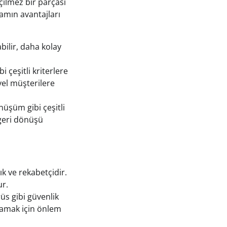
ilmez bir parçası
lamın avantajları
bilir, daha kolay
i çeşitli kriterlere
yel müşterilere
üşüm gibi çeşitli
e geri dönüşü
k ve rekabetçidir.
ur.
rüs gibi güvenlik
ğlamak için önlem