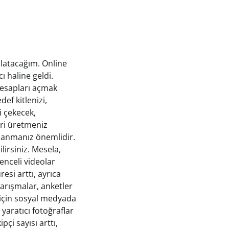
anlatacağım. Online
 haline geldi.
hesapları açmak
ef kitlenizi,
ni çekecek,
eri üretmeniz
ullanmanız önemlidir.
ilirsiniz. Mesela,
lenceli videolar
esi arttı, ayrıca
arışmalar, anketler
 için sosyal medyada
yaratıcı fotoğraflar
çi sayısı arttı,