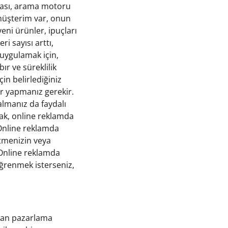
aması, arama motoru
müşterim var, onun
eni ürünler, ipuçları
i sayısı arttı,
i uygulamak için,
ır ve süreklilik
in belirlediğiniz
er yapmanız gerekir.
almanız da faydalı
mak, online reklamda
. Online reklamda
letmenizin veya
 Online reklamda
 öğrenmek isterseniz,
pılan pazarlama