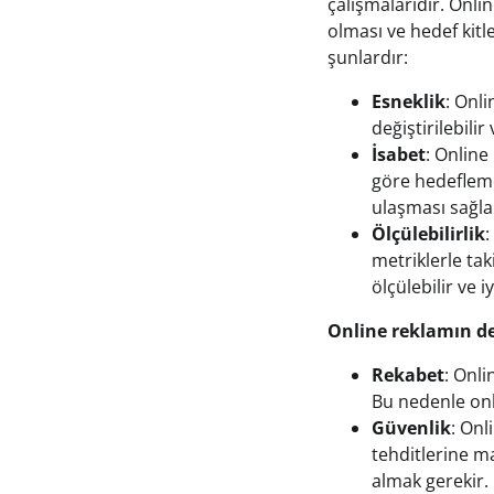
çalışmalarıdır. Onl
olması ve hedef kitl
şunlardır:
Esneklik
: Onli
değiştirilebili
İsabet
: Online
göre hedefleme
ulaşması sağla
Ölçülebilirlik
:
metriklerle tak
ölçülebilir ve iyi
Online reklamın de
Rekabet
: Onli
Bu nedenle onl
Güvenlik
: Onl
tehditlerine m
almak gerekir.