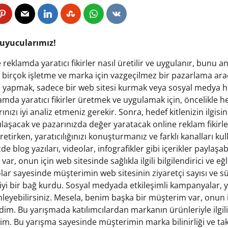
kuyucularımız!
 reklamda yaratıcı fikirler nasıl üretilir ve uygulanır, bunu 
irçok işletme ve marka için vazgeçilmez bir pazarlama aracı
 yapmak, sadece bir web sitesi kurmak veya sosyal medya 
amda yaratıcı fikirler üretmek ve uygulamak için, öncelikle hed
rınızı iyi analiz etmeniz gerekir. Sonra, hedef kitlenizin ilgisi
lılaşacak ve pazarınızda değer yaratacak online reklam fikirl
 üretirken, yaratıcılığınızı konuşturmanız ve farklı kanalları k
e blog yazıları, videolar, infografikler gibi içerikler paylaşab
r, onun için web sitesinde sağlıkla ilgili bilgilendirici ve eğ
lar sayesinde müşterimin web sitesinin ziyaretçi sayısı ve sür
iyi bir bağ kurdu. Sosyal medyada etkileşimli kampanyalar, y
enleyebilirsiniz. Mesela, benim başka bir müşterim var, onun
im. Bu yarışmada katılımcılardan markanın ürünleriyle ilgili 
im. Bu yarışma sayesinde müşterimin marka bilinirliği ve takip