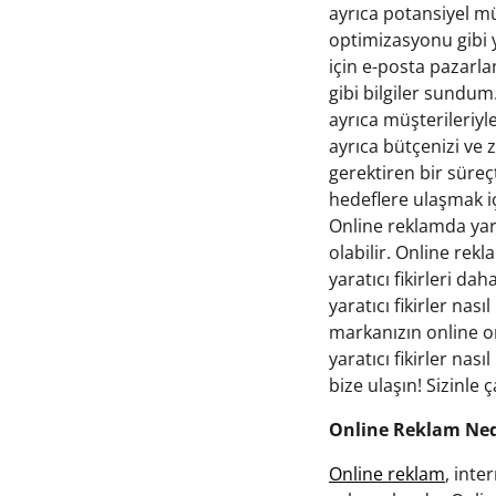
ayrıca potansiyel m
optimizasyonu gibi 
için e-posta pazarla
gibi bilgiler sundum
ayrıca müşterileriyle
ayrıca bütçenizi ve 
gerektiren bir süreçt
hedeflere ulaşmak iç
Online reklamda yara
olabilir. Online re
yaratıcı fikirleri da
yaratıcı fikirler nas
markanızın online o
yaratıcı fikirler nas
bize ulaşın! Sizinle
Online Reklam Ned
Online reklam
, inte