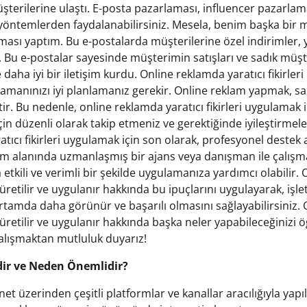
üşterilerine ulaştı. E-posta pazarlaması, influencer pazarl
yöntemlerden faydalanabilirsiniz. Mesela, benim başka bir 
ması yaptım. Bu e-postalarda müşterilerine özel indirimler, y
. Bu e-postalar sayesinde müşterimin satışları ve sadık müşter
 daha iyi bir iletişim kurdu. Online reklamda yaratıcı fikirler
zamanınızı iyi planlamanız gerekir. Online reklam yapmak, sab
ir. Bu nedenle, online reklamda yaratıcı fikirleri uygulamak iç
in düzenli olarak takip etmeniz ve gerektiğinde iyileştirmel
tıcı fikirleri uygulamak için son olarak, profesyonel destek 
klam alanında uzmanlaşmış bir ajans veya danışman ile çalış
ha etkili ve verimli bir şekilde uygulamanıza yardımcı olabilir
ıl üretilir ve uygulanır hakkında bu ipuçlarını uygulayarak, iş
rtamda daha görünür ve başarılı olmasını sağlayabilirsiniz.
ıl üretilir ve uygulanır hakkında başka neler yapabileceğinizi
 çalışmaktan mutluluk duyarız!
ir ve Neden Önemlidir?
rnet üzerinden çeşitli platformlar ve kanallar aracılığıyla ya