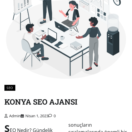
SEO
KONYA SEO AJANSI
Admin
Nisan 1, 2023
0
S
sonuçların
EO Nedir? Gündelik
sıralamalarında önemli bir