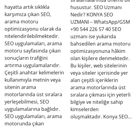
hayatta artık sıklıkla
husustur. SEO Uzmanı
karşımıza çıkan SEO,
Nedir? KONYA SEO
arama motoru
UZMANI – WhatsApp/GSM
optimizasyonu olarak da
+90 544 226 57 40 SEO
nitelendirilebilmektedir.
uzmanı ise yukarıda
SEO uygulamaları, arama
bahsedilen arama motoru
motoru sayfasında çıkan
optimizasyonuna hâkim
sonuçların trafiğini
olan kişilere denmektedir.
artırma uygulamalarıdır.
Bu kişiler, web sitelerinin
Çeşitli anahtar kelimelerin
veya siteler içerisinde yer
kullanımıyla metnin veya
alan çeşitli içeriklerin
sitenin arama
arama motorlarında üst
motorlarında üst sıralara
sıralara çıkması için yeterli
yerleşebilmesi, SEO
bilgiye ve niteliğe sahip
uygulamalarına bağlıdır.
kimselerden
SEO uygulamaları, arama
oluşmaktadır. Konya SEO…
motorunda çıkan