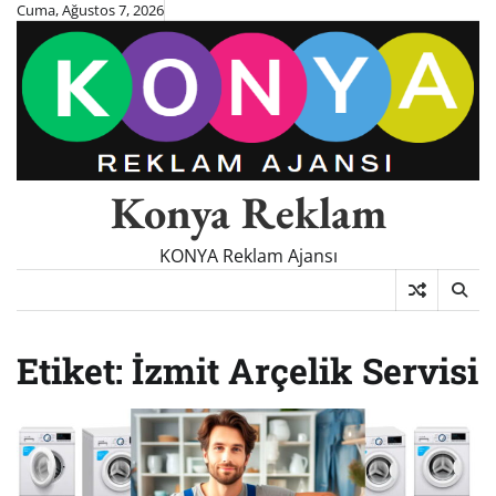
Skip
Cuma, Ağustos 7, 2026
to
content
Konya Reklam
KONYA Reklam Ajansı
Etiket:
İzmit Arçelik Servisi