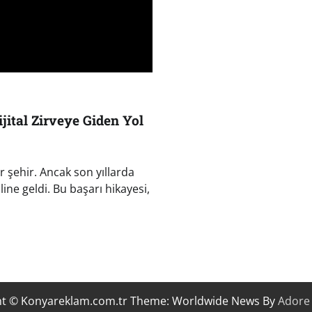
jital Zirveye Giden Yol
r şehir. Ancak son yıllarda
ine geldi. Bu başarı hikayesi,
ht © Konyareklam.com.tr Theme: Worldwide News By
Adore